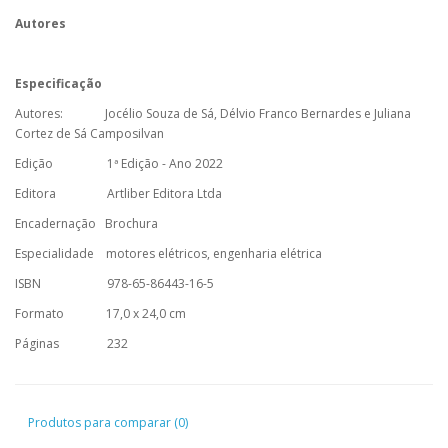
Autores
Especificação
Autores: Jocélio Souza de Sá, Délvio Franco Bernardes e Juliana
Cortez de Sá Camposilvan
Edição 1ª Edição - Ano 2022
Editora Artliber Editora Ltda
Encadernação Brochura
Especialidade motores elétricos, engenharia elétrica
ISBN 978-65-86443-16-5
Formato 17,0 x 24,0 cm
Páginas 232
Produtos para comparar (0)